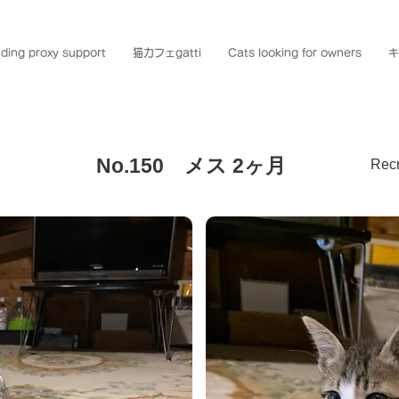
ding proxy support
猫カフェgatti
Cats looking for owners
キ
No.150 メス 2ヶ月
Recr