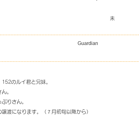
未
Guardian
ん、152のルイ君と兄妹。
さん。
っぷりさん。
の譲渡になります。（７月初旬以降から）