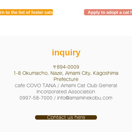
n to the list of foster cats
Apply to adopt a cat 
inquiry
〒894-0009
1-8 Okumacho, Naze, Amami City, Kagoshima
Prefecture
cafe COVO TANA / Amami Cat Club General
Incorporated Association
0997-58-7000 /
info@amaminekobu.com
Contact us here