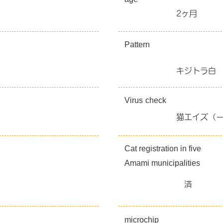
2ヶ月
Pattern
キジトラ白
Virus
check
猫エイズ（
Cat registration in five
Amami municipalities
済
microchip