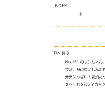
surgery
未
猫の特徴
No.151 のリンちゃ
食欲旺盛の食いしん坊
元気いっぱいの愛嬌た
２ヶ月齢を超えてから