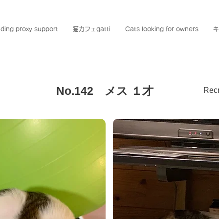
ding proxy support
猫カフェgatti
Cats looking for owners
キ
No.142 メス １才
Recr