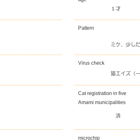
１才
Pattern
ミケ、少し
Virus
check
猫エイズ（
Cat registration in five
Amami municipalities
済
microchip