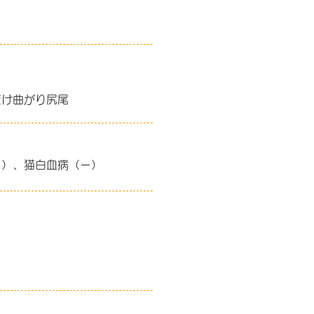
だけ曲がり尻尾
ー）、猫白血病（ー）