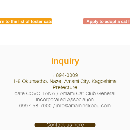
n to the list of foster cats
Apply to adopt a cat 
inquiry
〒894-0009
1-8 Okumacho, Naze, Amami City, Kagoshima
Prefecture
cafe COVO TANA / Amami Cat Club General
Incorporated Association
0997-58-7000 /
info@amaminekobu.com
Contact us here