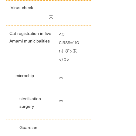
Virus
check
未
Cat registration in five
<p
Amami municipalities
class="fo
nt_8">未
</p>
microchip
未
sterilization
未
surgery
Guardian