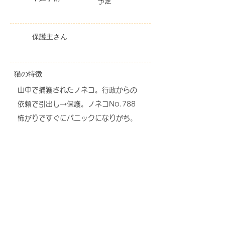
予定
保護主さん
猫の特徴
山中で捕獲されたノネコ。行政からの
依頼で引出し→保護。ノネコNo.788
怖がりですぐにパニックになりがち。
でも一度信用すると甘えん坊に。
元気いっぱい。
更新日
2026-06-08
里猫一覧に戻る