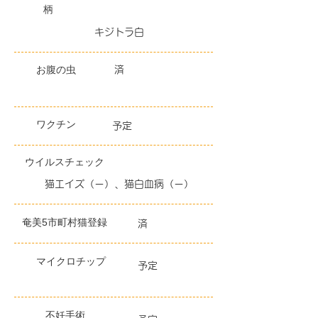
柄
キジトラ白
​お腹の虫
済
ワクチン
予定
ウイルス
​チェック
猫エイズ（ー）、猫白血病（ー）
奄美5市町村猫登録
済
マイクロチップ
予定
不妊手術