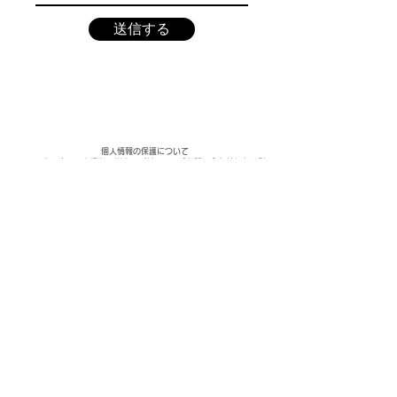
送信する
個人情報の保護について
インターネットを通じて当ウェブサイトの「お問い合わせ」をご利
用いただいた際に、必要な情報の元となるお客様の個人情報の取扱
いを行いますが、お客様の個人情報を、お客様の同意なしに第三者
に開示することはありません。
お問い合わせ
〒894-0009
鹿児島県奄美市名瀬大熊町1-8
cafe COVO TANA / 一般社団法人奄美猫部
0997-58-7000 / info@amaminekobu.com
お問い合わせはこちらから