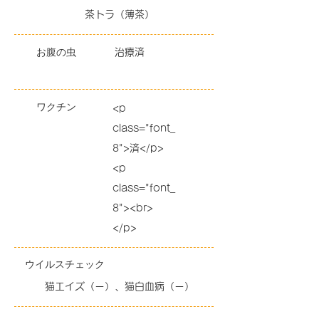
茶トラ（薄茶）
​お腹の虫
治療済
ワクチン
<p
class="font_
8">済</p>
<p
class="font_
8"><br>
</p>
ウイルス
​チェック
猫エイズ（ー）、猫白血病（ー）