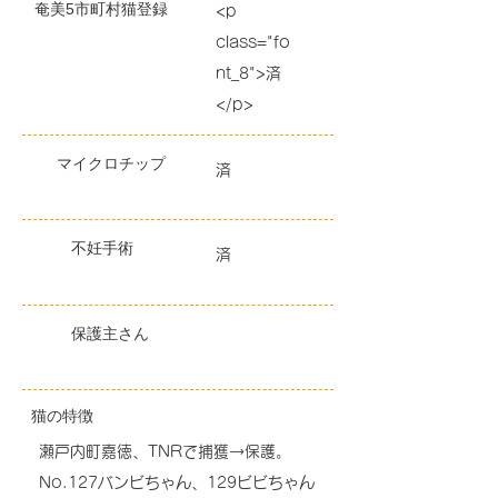
奄美5市町村猫登録
<p
class="fo
nt_8">済
</p>
マイクロチップ
済
不妊手術
済
保護主さん
猫の特徴
瀬戸内町嘉徳、TNRで捕獲→保護。
No.127バンビちゃん、129ビビちゃん