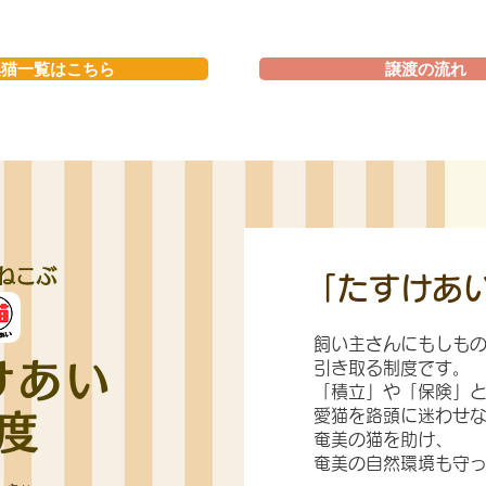
集猫一覧はこちら
譲渡の流れ
ねこぶ
「たすけあ
飼い主さんにもしも
けあい
引き取る制度です。
「積立」や「保険」
​
愛猫を路頭に迷わせ
度
奄美の猫を助け、
奄美の自然環境も
​守