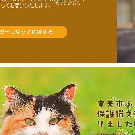
もっと詳しく...
ろしくお願いいたします。
ターになって応援する
​奄美市
保護猫支
りました‼