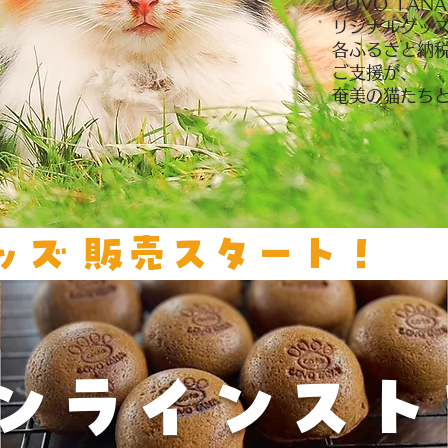
COVO TA
リジナルグッ
各ふるさと納
ご支援が、
奄美の猫たち
ッズ 販売スタート！
オンラインスト