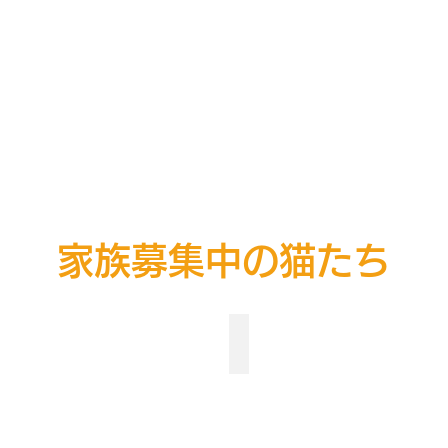
家族募集中の猫たち
オス ２ヶ月齢
No.181 オス ３ヶ月齢
募
集
中