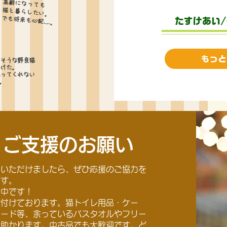
高齢になっても
猫と暮らしたい。
​でも将来も心配....。
たすけあい
もっと
いそうな野良猫
つけた。
取ってくれない
.。
・ご支援のお願い
同いただけましたら、ぜひ応援のご協力を
ます。
集中です！
け付けております。猫トイレ用品・ケー
フード等、余っているバスタオルやフリー
変助かります。中古品でも大歓迎です。ど