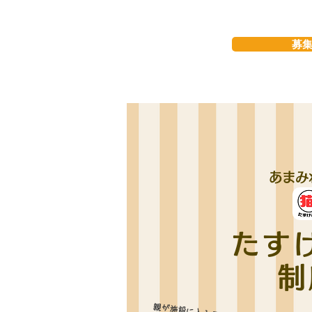
募
あまみ
たす
制
親が施設に入ること