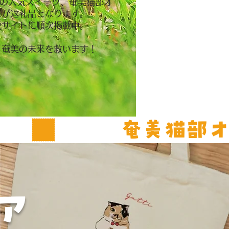
NAの人気スイーツ、奄美猫部オ
ズが返礼品となります。
税サイトに順次掲載中。
と奄美の未来を救います！
ア