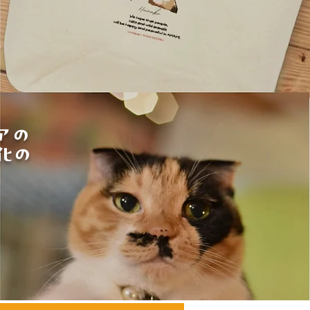
アの
化の