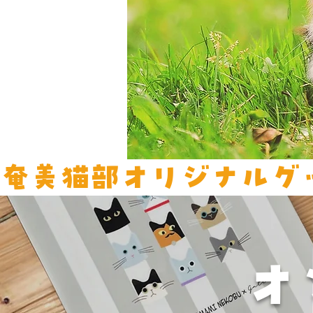
奄美猫部オリジナルグ
​