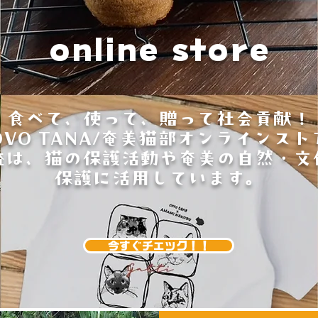
online store
食べて、使って、贈って社会貢献！
OVO TANA/奄美猫部オンラインスト
益は、猫の保護活動や奄美の自然・文
保護に活用しています。
今すぐチェック！！