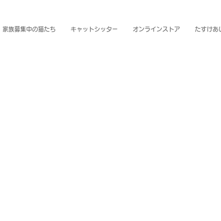
家族募集中の猫たち
キャットシッター
オンラインストア
たすけあ
AMI NEK
猫も野生動物も住みよい奄美大