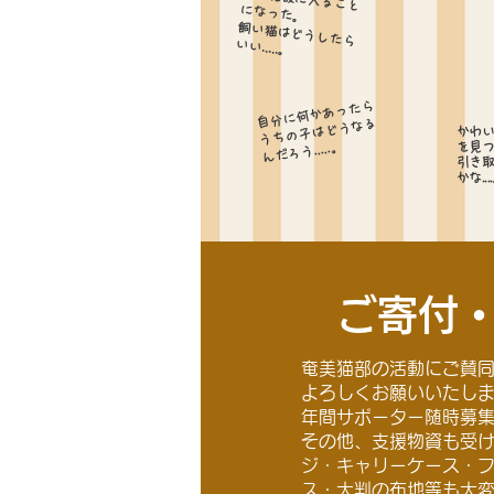
になった。
飼い猫はどうしたら
いい.....。
自分に何かあったら
​うちの子はどうなる
かわ
んだろう.....。
を見
引き
かな...
ご寄付
奄美猫部の活動にご賛
よろしくお願いいたし
​年間サポーター随時募
​その他、支援物資も受
ジ・キャリーケース・
ス・大判の布地等も大