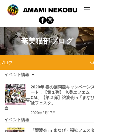
AMAMI NEKOBU
奄美猫部ブログ
ブログ
イベント情報
2020年 春の猫問題キャンペーンスタ
全ての記事
ート！【第１弾】 奄美エフエム
CM、【第２弾】譲渡会in「まなび福
ACN外ネコ調
祉フェスタ」
査
2020年2月17日
イベント情報
「譲渡会 in まなび・福祉フェスタ」
お知らせ